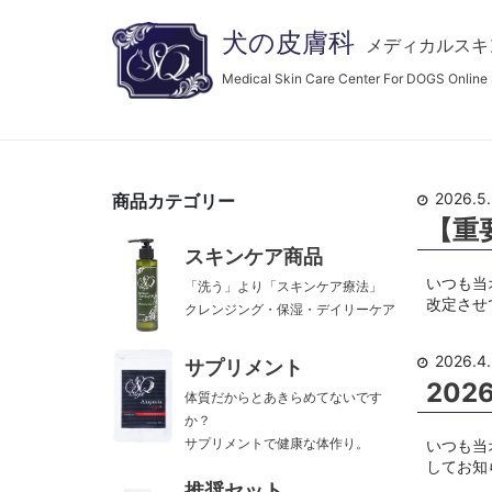
犬の皮膚科
メディカルスキ
Medical Skin Care Center For DOGS Online
商品カテゴリー
2026.5
【重
スキンケア商品
いつも当
「洗う」より「スキンケア療法」
改定させ
クレンジング・保湿・デイリーケア
2026.4
サプリメント
20
体質だからとあきらめてないです
か？
サプリメントで健康な体作り。
いつも当
してお知
推奨セット