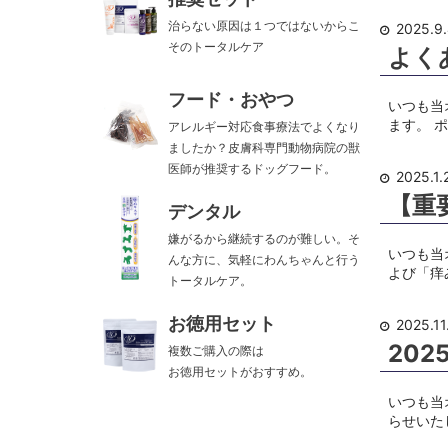
治らない原因は１つではないからこ
2025.9
そのトータルケア
よく
フード・おやつ
いつも当
ます。 
アレルギー対応食事療法でよくなり
ましたか？皮膚科専門動物病院の獣
医師が推奨するドッグフード。
2025.1.
【重
デンタル
嫌がるから継続するのが難しい。そ
いつも当
んな方に、気軽にわんちゃんと行う
よび「痒
トータルケア。
お徳用セット
2025.11
20
複数ご購入の際は
お徳用セットがおすすめ。
いつも当
らせいた