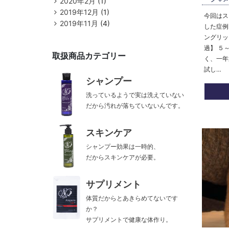
2020年2月
(1)
2019年12月
(1)
今回はス
2019年11月
(4)
した症例
ングリッ
過】 ５
取扱商品カテゴリー
く、一年
試し…
シャンプー
洗っているようで実は洗えていない
だから汚れが落ちていないんです。
スキンケア
シャンプー効果は一時的、
だからスキンケアが必要。
サプリメント
体質だからとあきらめてないです
か？
サプリメントで健康な体作り。