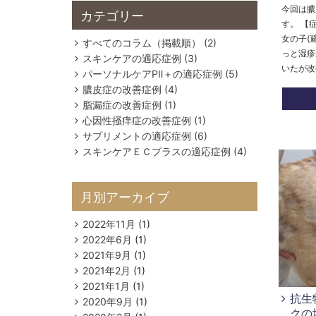
今回は膿
カテゴリー
す。 【
女の子(
すべてのコラム（掲載順） (2)
っと湿疹
スキンケアの適応症例 (3)
いたが改
パーソナルケアPⅡ＋の適応症例 (5)
膿皮症の改善症例 (4)
脂漏症の改善症例 (1)
心因性掻痒症の改善症例 (1)
サプリメントの適応症例 (6)
スキンケアＥＣプラスの適応症例 (4)
月別アーカイブ
2022年11月
(1)
2022年6月
(1)
2021年9月
(1)
2021年2月
(1)
2021年1月
(1)
抗生
2020年9月
(1)
クの