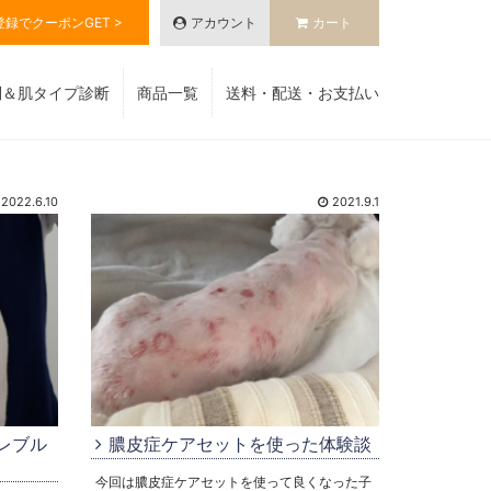
登録でクーポンGET >
アカウント
カート
別＆肌タイプ診断
商品一覧
送料・配送・お支払い
2022.6.10
2021.9.1
レブル
膿皮症ケアセットを使った体験談
今回は膿皮症ケアセットを使って良くなった子