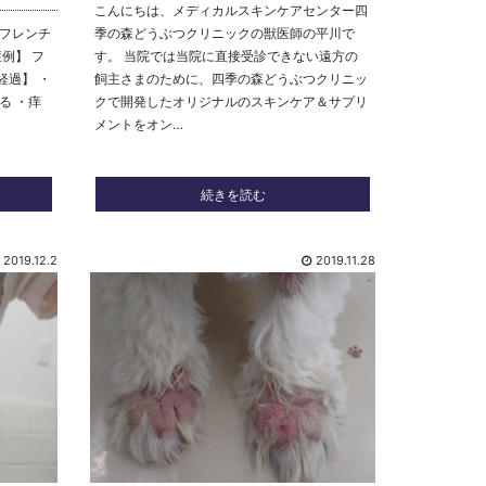
こんにちは、メディカルスキンケアセンター四
フレンチ
季の森どうぶつクリニックの獣医師の平川で
例】 フ
す。 当院では当院に直接受診できない遠方の
経過】 ・
飼主さまのために、四季の森どうぶつクリニッ
る ・痒
クで開発したオリジナルのスキンケア＆サプリ
メントをオン…
続きを読む
2019.12.2
2019.11.28