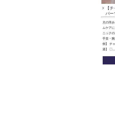
【チ
パー
犬の痒み
ムケアに
ニックの
手首・腕
例】 チ
過】 〇…