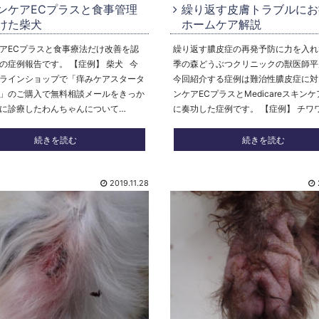
ンケアECプラスと食事管理
繰り返す皮膚トラブルにお
けた柴犬
ホームケア解説
アECプラスと食事療法だけ改善を認
繰り返す膿皮症の再発予防に力を入れ
の症例報告です。 【症例】 柴犬 今
季の森どうぶつクリニックの獣医師平
ラインショップで「痒みケアスタータ
今回紹介する症例は難治性膿皮症に対
」のご購入で無料相談メールをきっか
ンケアECプラスとMedicareスキン
に診療したわんちゃんについて…
に奏功した症例です。 【症例】 チワ
続きを読む
続きを読む
2019.11.28