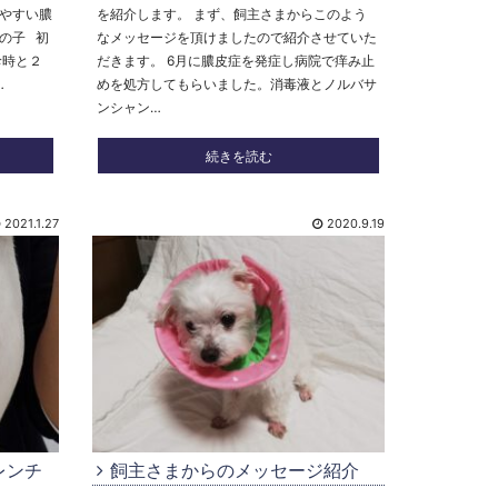
やすい膿
を紹介します。 まず、飼主さまからこのよう
の子 初
なメッセージを頂けましたので紹介させていた
診時と２
だきます。 6月に膿皮症を発症し病院で痒み止
…
めを処方してもらいました。消毒液とノルバサ
ンシャン…
続きを読む
2021.1.27
2020.9.19
レンチ
飼主さまからのメッセージ紹介