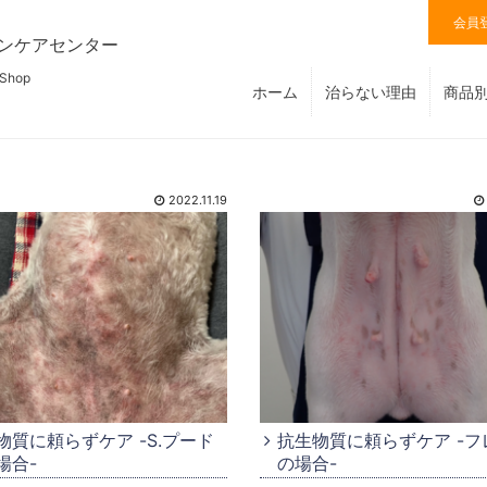
会員
ンケアセンター
 Shop
ホーム
治らない理由
商品
2022.11.19
物質に頼らずケア -S.プード
抗生物質に頼らずケア -フ
場合-
の場合-