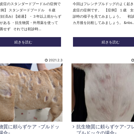
皮症のスタンダードプードルの症例で
今回はフレンチブルドッグのよく起き
症例】 スタンダードプードル ６歳
皮症の症例です。 【症例】 １歳 女
避妊済み) 【経過】 ・３年以上前からず
診時の様子を見てみましょう。 初
がある ・抗生物質・外用薬を使って
カ月後を比較してみましょう。 &nbs
善せず それでは初診時…
続きを読む
続きを読む
2021.2.3
物質に頼らずケア -ブルドッ
抗生物質に頼らずケア-フ
場合-
ブルドックの場合-