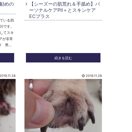
勧めの
【シーズーの肌荒れ＆手舐め】パ
ーソナルケアPⅡ＋とスキンケア
ECプラス
ている四
川です。
してスキ
ケアが非常
ワ 男…
続きを読む
2019.11.28
2019.11.28