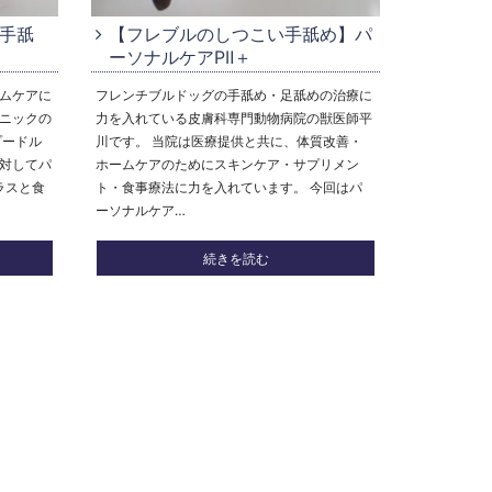
手舐
【フレブルのしつこい手舐め】パ
ーソナルケアPⅡ＋
ムケアに
フレンチブルドッグの手舐め・足舐めの治療に
ニックの
力を入れている皮膚科専門動物病院の獣医師平
プードル
川です。 当院は医療提供と共に、体質改善・
対してパ
ホームケアのためにスキンケア・サプリメン
ラスと食
ト・食事療法に力を入れています。 今回はパ
ーソナルケア…
続きを読む