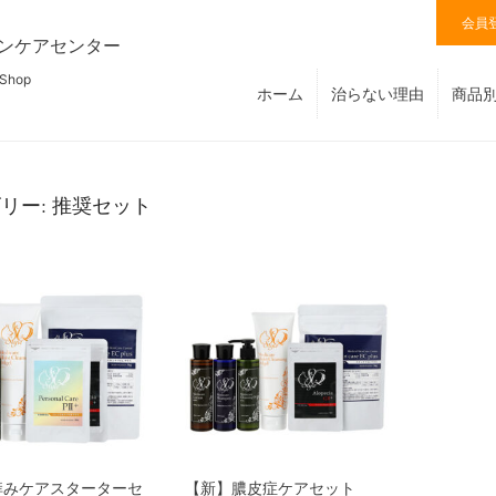
会員
ンケアセンター
 Shop
ホーム
治らない理由
商品
リー: 推奨セット
痒みケアスターターセ
【新】膿皮症ケアセット